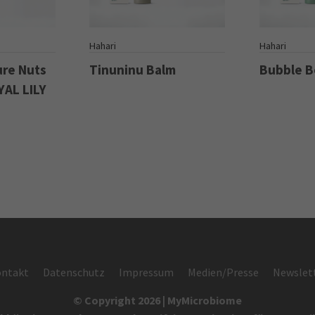
S
Hahari
Hahari
ure Nuts
Tinuninu Balm
Bubble 
YAL LILY
ntakt
Datenschutz
Impressum
Medien/Presse
Newslet
© Copyright 2026 | MyMicrobiome