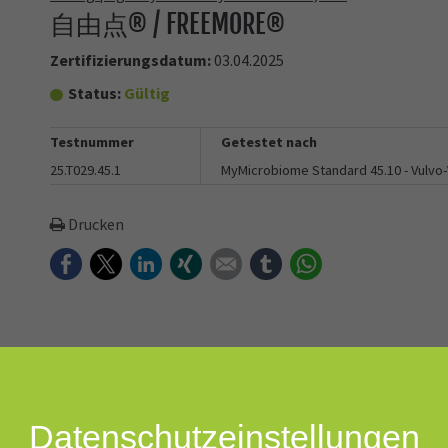
自由点® / FREEMORE®
Zertifizierungsdatum:
03.04.2025
Status:
Gültig
Testnummer
Getestet nach
25.T029.45.1
MyMicrobiome Standard 45.10 - Vulvo-
Drucken
Facebook
Twitter
LinkedIn
Xing
E-mail
tumblr
WhatsApp
chen und nächtlichen Gebrauch, Damenbinden mit Probiotika, sch
Datenschutz­einstellungen
gy: Patentierte weibliche Probiotika LA88+N13+ Präbiotika werde