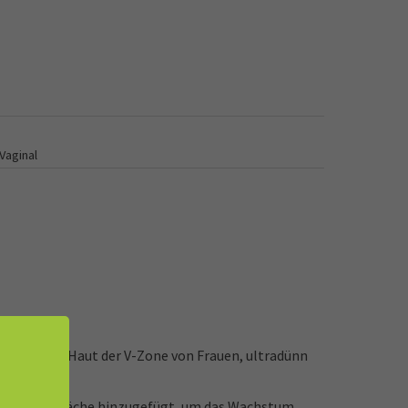
Vaginal
ützen die Haut der V-Zone von Frauen, ultradünn
n der Oberfläche hinzugefügt, um das Wachstum