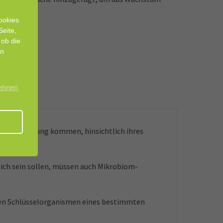
ookies
Seite,
 ob die
en
lehnen
 in Berührung kommen, hinsichtlich ihres
lich sein sollen, müssen auch Mikrobiom-
len Schlüsselorganismen eines bestimmten