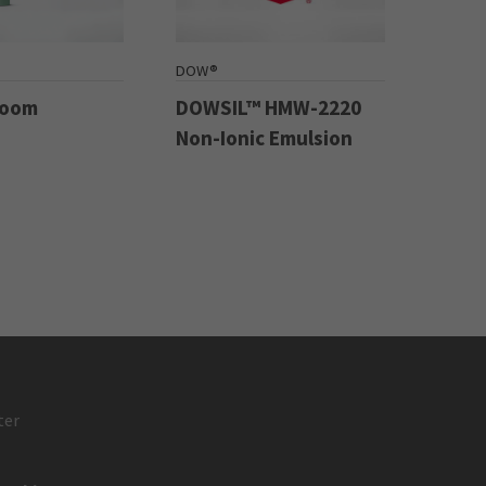
DOW®
Boom
DOWSIL™ HMW-2220
Non-Ionic Emulsion
ter