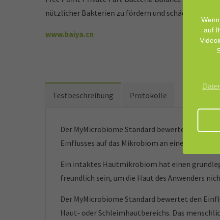
nützlicher Bakterien zu fördern und schädliche Bak
Wenn 
auf I
www.baiya.cn
Videoi
S
Date
Testbeschreibung
Protokolle
Der MyMicrobiome Standard bewertet kosmetisc
Einflusses auf das Mikrobiom an einer bestimm
Ein intaktes Hautmikrobiom hat einen grundleg
freundlich sein, um die Haut des Anwenders nic
Der MyMicrobiome Standard bewertet den Einfl
Haut- oder Schleimhautbereichs. Das menschlic