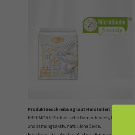
Produktbeschreibung laut Hersteller:
FREEMORE Probiotische Damenbinden, für den tägli
und atmungsaktiv, natürliche Seide.
Free Point Private Part Bacteria Balance Technolo