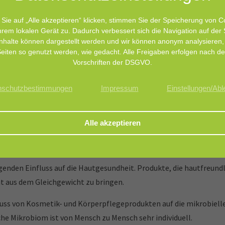
terien zu hemmen.
Sie auf „Alle akzeptieren“ klicken, stimmen Sie der Speicherung von C
hrem lokalen Gerät zu. Dadurch verbessert sich die Navigation auf der 
nhalte können dargestellt werden und wir können anonym analysieren,
eiten so genutzt werden, wie gedacht. Alle Freigaben erfolgen nach d
Vorschriften der DSGVO.
nschutzbestimmungen
Impressum
Einstellungen/Ab
he und Körperpflegeprodukte, die mit der Haut oder Schleimhaut
ten Körperstelle.
enden Einfluss auf die Hautgesundheit. Produkte, die hautfreund
ht aus dem Gleichgewicht zu bringen.
uss von Kosmetik- und Körperpflegeprodukten auf die mikrobiel
he Mikrobiom ist von Mensch zu Mensch sehr individuell.