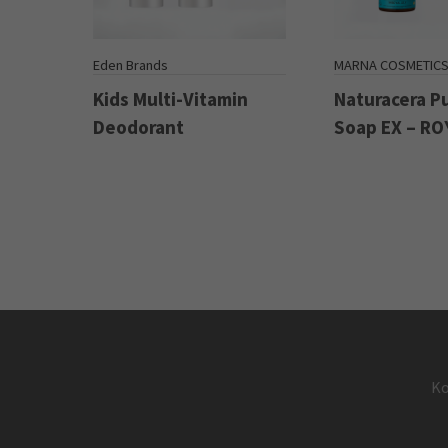
Eden Brands
MARNA COSMETIC
Kids Multi-Vitamin
Naturacera P
Deodorant
Soap EX – RO
Ko