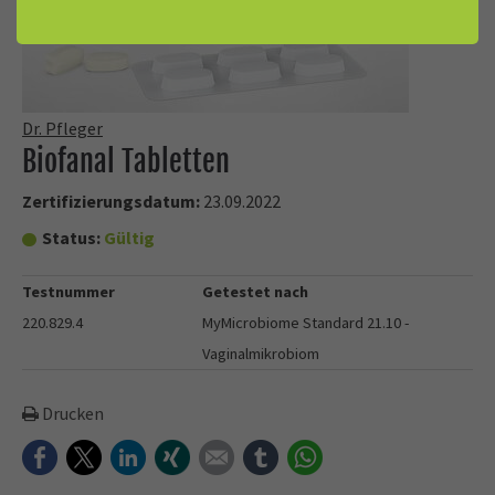
Dr. Pfleger
Biofanal Tabletten
Zertifizierungsdatum:
23.09.2022
Status:
Gültig
Testnummer
Getestet nach
220.829.4
MyMicrobiome Standard 21.10 -
Vaginalmikrobiom
Drucken
Facebook
Twitter
LinkedIn
Xing
E-mail
tumblr
WhatsApp