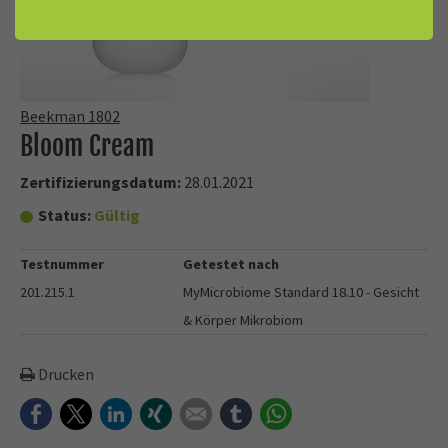
Beekman 1802
Bloom Cream
Zertifizierungsdatum:
28.01.2021
Status:
Gültig
Testnummer
Getestet nach
201.215.1
MyMicrobiome Standard 18.10 - Gesicht
& Körper Mikrobiom
Drucken
Facebook
Twitter
LinkedIn
Xing
E-mail
tumblr
WhatsApp