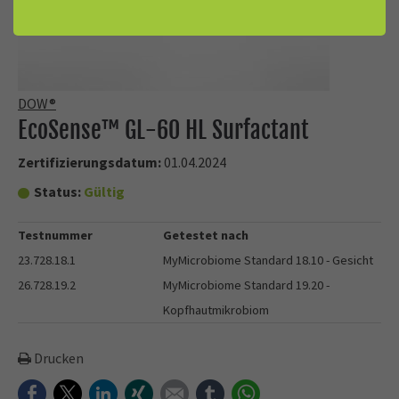
DOW®
EcoSense™ GL-60 HL Surfactant
Zertifizierungsdatum:
01.04.2024
Status:
Gültig
Testnummer
Getestet nach
23.728.18.1
MyMicrobiome Standard 18.10 - Gesicht
26.728.19.2
MyMicrobiome Standard 19.20 -
Kopfhautmikrobiom
Drucken
Facebook
Twitter
LinkedIn
Xing
E-mail
tumblr
WhatsApp