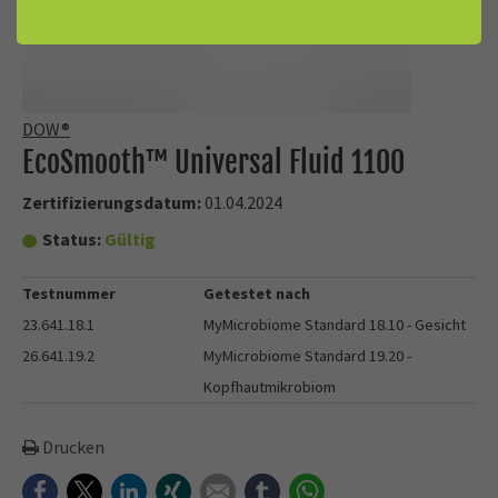
DOW®
EcoSmooth™ Universal Fluid 1100
Zertifizierungsdatum:
01.04.2024
Status:
Gültig
Testnummer
Getestet nach
23.641.18.1
MyMicrobiome Standard 18.10 - Gesicht
26.641.19.2
MyMicrobiome Standard 19.20 -
Kopfhautmikrobiom
Drucken
Facebook
Twitter
LinkedIn
Xing
E-mail
tumblr
WhatsApp