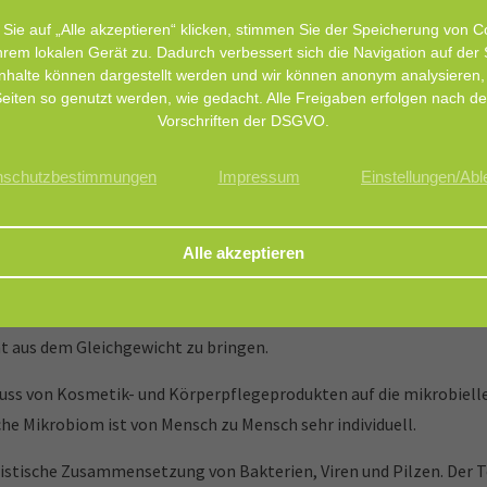
, den Mütter mit ihren Babys verbringen.“
Sie auf „Alle akzeptieren“ klicken, stimmen Sie der Speicherung von C
hrem lokalen Gerät zu. Dadurch verbessert sich die Navigation auf der 
nhalte können dargestellt werden und wir können anonym analysieren,
eiten so genutzt werden, wie gedacht. Alle Freigaben erfolgen nach d
Vorschriften der DSGVO.
nschutzbestimmungen
Impressum
Einstellungen/Ab
he und Körperpflegeprodukte, die mit der Haut oder Schleimhaut
ten Körperstelle.
enden Einfluss auf die Hautgesundheit. Produkte, die hautfreund
ht aus dem Gleichgewicht zu bringen.
uss von Kosmetik- und Körperpflegeprodukten auf die mikrobiel
he Mikrobiom ist von Mensch zu Mensch sehr individuell.
istische Zusammensetzung von Bakterien, Viren und Pilzen. Der T