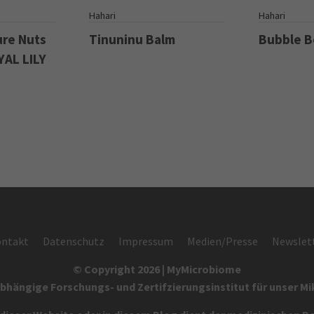
S
Hahari
Hahari
ure Nuts
Tinuninu Balm
Bubble 
YAL LILY
ntakt
Datenschutz
Impressum
Medien/Presse
Newslet
© Copyright 2026 | MyMicrobiome
bhängige Forschungs- und Zertifzierungsinstitut für unser M