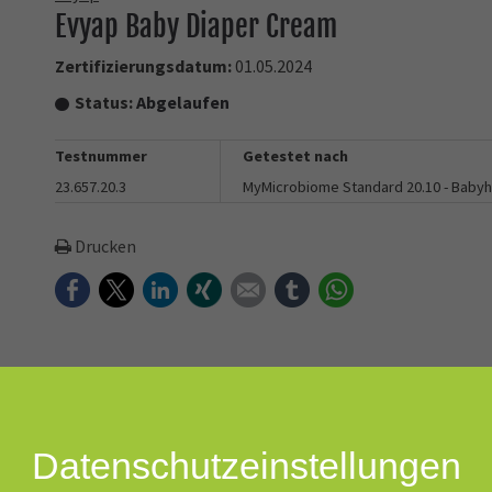
Evyap Baby Diaper Cream
Zertifizierungsdatum:
01.05.2024
Status:
Abgelaufen
Testnummer
Getestet nach
23.657.20.3
MyMicrobiome Standard 20.10 - Baby
Drucken
Facebook
Twitter
LinkedIn
Xing
E-mail
tumblr
WhatsApp
 System", das für die empfindliche Haut Ihres Babys entwickelt wu
Datenschutz­einstellungen
 er das Abwehrsystem der Haut unterstützt. Die neue "Smart Cha
ert die Flüssigkeit schneller und bietet Ihrem Baby den ganzen 