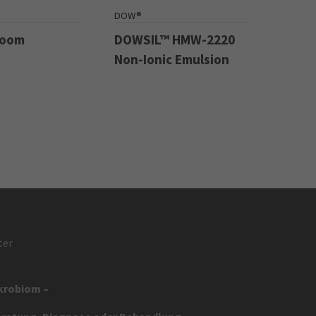
DOW®
Boom
DOWSIL™ HMW-2220
Non-Ionic Emulsion
ter
ikrobiom –