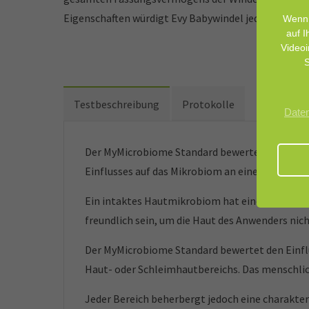
Eigenschaften würdigt Evy Babywindel jeden Moment
Wenn 
auf I
Videoi
S
Testbeschreibung
Protokolle
Date
Der MyMicrobiome Standard bewertet kosmetisc
Einflusses auf das Mikrobiom an einer bestimm
Ein intaktes Hautmikrobiom hat einen grundleg
freundlich sein, um die Haut des Anwenders nic
Der MyMicrobiome Standard bewertet den Einfl
Haut- oder Schleimhautbereichs. Das menschlic
Jeder Bereich beherbergt jedoch eine charakter