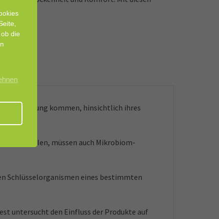
ookies
Seite,
 ob die
en
lehnen
 in Berührung kommen, hinsichtlich ihres
lich sein sollen, müssen auch Mikrobiom-
len Schlüsselorganismen eines bestimmten
est untersucht den Einfluss der Produkte auf