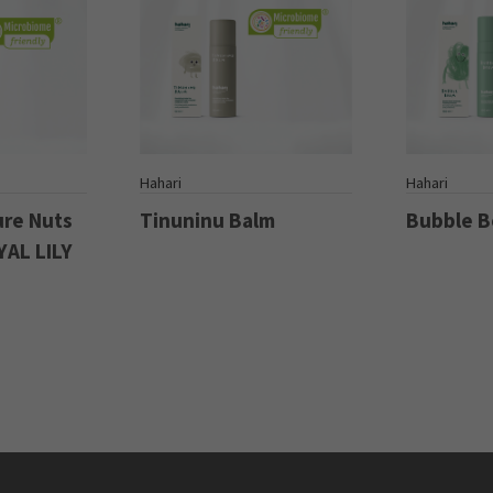
S
Hahari
Hahari
ure Nuts
Tinuninu Balm
Bubble 
YAL LILY