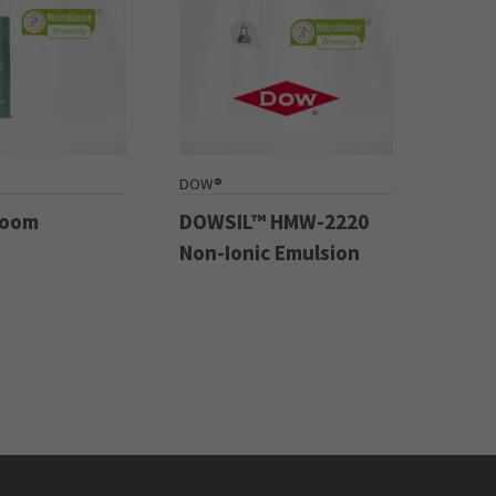
DOW®
Boom
DOWSIL™ HMW-2220
Non-Ionic Emulsion