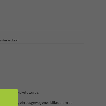
hautmikrobiom
rungen entwickelt wurde.
Kopfhaut ist, ein ausgewogenes Mikrobiom der