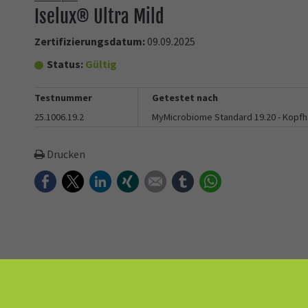
Iselux® Ultra Mild
Zertifizierungsdatum:
09.09.2025
Status:
Gültig
Testnummer
Getestet nach
25.1006.19.2
MyMicrobiome Standard 19.20 - Kopf
Drucken
Facebook
Twitter
LinkedIn
Xing
E-mail
tumblr
WhatsApp
te Tensidmischung von Innospec, die für sanfte Reinigungsformulie
en Schaum, der ideal für Shampoos und die Pflege empfindlicher 