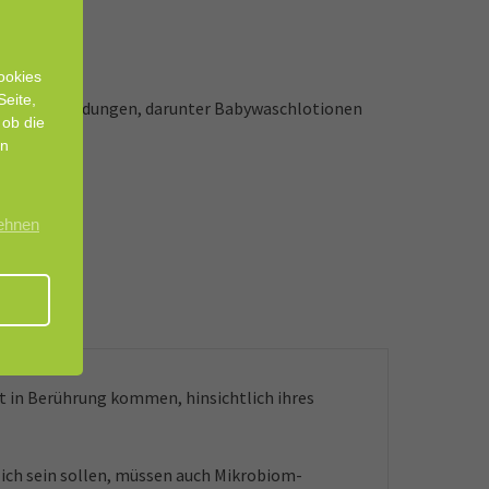
ookies
Seite,
a-milden Anwendungen, darunter Babywaschlotionen
 ob die
rungen.
en
lehnen
 in Berührung kommen, hinsichtlich ihres
lich sein sollen, müssen auch Mikrobiom-