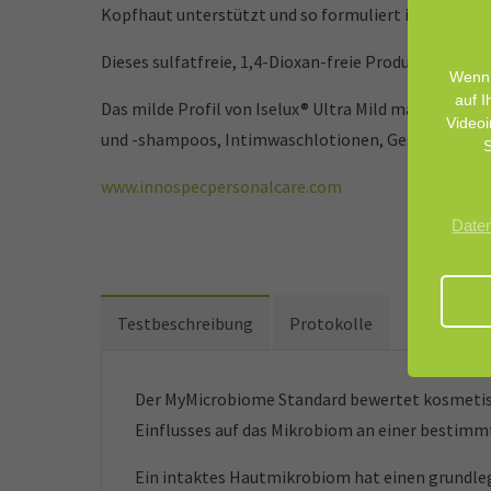
Kopfhaut unterstützt und so formuliert ist, dass er 
Dieses sulfatfreie, 1,4-Dioxan-freie Produkt basiert 
Wenn 
auf I
Das milde Profil von Iselux® Ultra Mild macht es äu
Videoi
und -shampoos, Intimwaschlotionen, Gesichtswasch
S
www.innospecpersonalcare.com
Date
Testbeschreibung
Protokolle
Der MyMicrobiome Standard bewertet kosmetisc
Einflusses auf das Mikrobiom an einer bestimm
Ein intaktes Hautmikrobiom hat einen grundleg