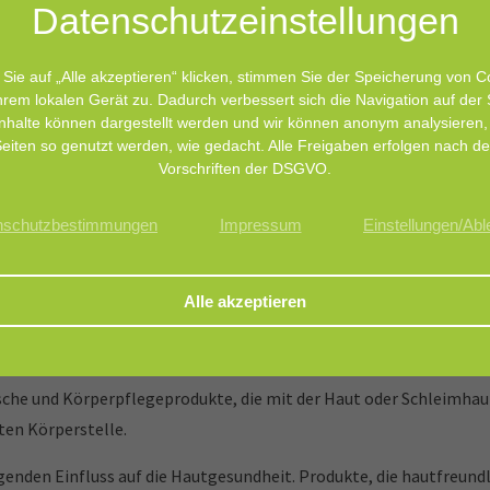
Datenschutz­einstellungen
besonders mild zur Haut und nicht reizend für die Augen ist.
auf natürlichen Inhaltsstoffen und ist leicht biologisch abbaubar.
Sie auf „Alle akzeptieren“ klicken, stimmen Sie der Speicherung von C
hrem lokalen Gerät zu. Dadurch verbessert sich die Navigation auf der 
ßerst vielseitig und ideal für den Einsatz in vielen anderen ultr
nhalte können dargestellt werden und wir können anonym analysieren,
lotionen, ultra-milde Reinigungsmittel und Tierpflegeformulie
eiten so genutzt werden, wie gedacht. Alle Freigaben erfolgen nach d
Vorschriften der DSGVO.
nschutzbestimmungen
Impressum
Einstellungen/Ab
he und Körperpflegeprodukte, die mit der Haut oder Schleimhaut
ten Körperstelle.
enden Einfluss auf die Hautgesundheit. Produkte, die hautfreund