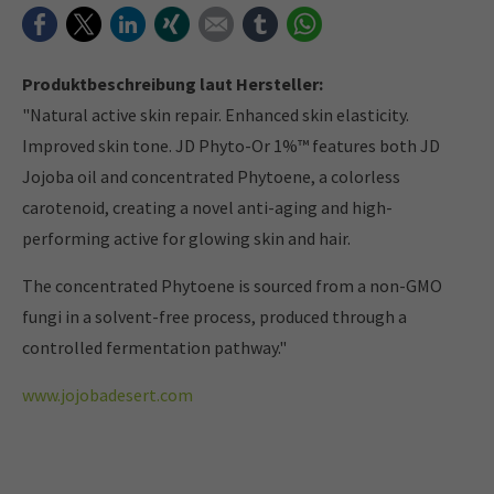
Facebook
Twitter
LinkedIn
Xing
E-mail
tumblr
WhatsApp
Produktbeschreibung laut Hersteller:
"Natural active skin repair. Enhanced skin elasticity.
Improved skin tone. JD Phyto-Or 1%™ features both JD
Jojoba oil and concentrated Phytoene, a colorless
carotenoid, creating a novel anti-aging and high-
performing active for glowing skin and hair.
The concentrated Phytoene is sourced from a non-GMO
fungi in a solvent-free process, produced through a
controlled fermentation pathway."
www.jojobadesert.com