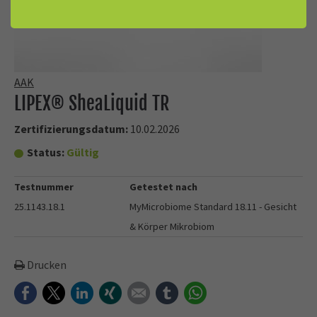
AAK
LIPEX® SheaLiquid TR
Zertifizierungsdatum:
10.02.2026
Status:
Gültig
Testnummer
Getestet nach
25.1143.18.1
MyMicrobiome Standard 18.11 - Gesicht
& Körper Mikrobiom
Drucken
Facebook
Twitter
LinkedIn
Xing
E-mail
tumblr
WhatsApp