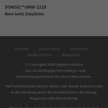
DOWSIL™ HMW-2220
Non-Ionic Emulsion
Kontakt
Datenschutz
Impressum
Medien/Presse
Newsletter
© Copyright 2026 | MyMicrobiome
– Das unabhängige Forschungs- und
Zertifzierungsinstitut für unser Mikrobiom –
HAFTUNGSAUSSCHLUSS: Nichts auf dieser Website oder
in diesem Blog dient der medizinischen Beratung,
Diagnose oder Behandlung.
Hinweis:
Wir schätzen und respektieren alle Menschen