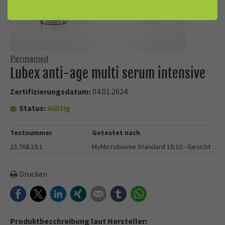
Permamed
Lubex anti-age multi serum intensive
Zertifizierungsdatum:
04.01.2024
Status:
Gültig
Testnummer
Getestet nach
23.768.18.1
MyMicrobiome Standard 18.10 - Gesicht
Drucken
Facebook
Twitter
LinkedIn
Xing
E-mail
tumblr
WhatsApp
Produktbeschreibung laut Hersteller: