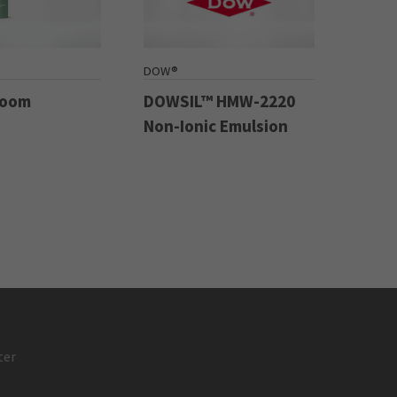
DOW®
Boom
DOWSIL™ HMW-2220
Non-Ionic Emulsion
ter