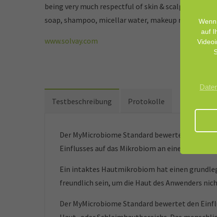
being very much respectful of skin & scalp and help
soap, shampoo, micellar water, makeup remover, wi
Wenn 
auf I
www.solvay.com
Videoi
S
Date
Testbeschreibung
Protokolle
Der MyMicrobiome Standard bewertet kosmetisc
Einflusses auf das Mikrobiom an einer bestimm
Ein intaktes Hautmikrobiom hat einen grundleg
freundlich sein, um die Haut des Anwenders nic
Der MyMicrobiome Standard bewertet den Einfl