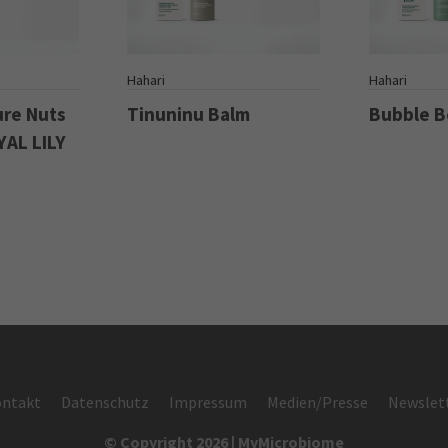
S
Hahari
Hahari
ure Nuts
Tinuninu Balm
Bubble 
YAL LILY
ntakt
Datenschutz
Impressum
Medien/Presse
Newslet
© Copyright 2026 | MyMicrobiome