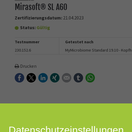
Mirasoft® SL A60
Zertifizierungsdatum:
21.04.2023
Status:
Gültig
Testnummer
Getestet nach
230.152.6
MyMicrobiome Standard 19.10 - Kopf
Drucken
Facebook
Twitter
LinkedIn
Xing
E-mail
tumblr
WhatsApp
in, hair & scalp wellness
phorolipid produced by fermentation. Delivers effective cleansing, 
Datenschutz­einstellungen