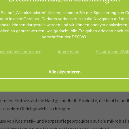
ing enhance the sensory feeling provided by the formulations.
Typi
pe applications, scalp treatment, deodorant.
Skin & scalp target
Sie auf „Alle akzeptieren“ klicken, stimmen Sie der Speicherung von C
hrem lokalen Gerät zu. Dadurch verbessert sich die Navigation auf der 
nhalte können dargestellt werden und wir können anonym analysieren,
eiten so genutzt werden, wie gedacht. Alle Freigaben erfolgen nach d
Vorschriften der DSGVO.
nschutzbestimmungen
Impressum
Einstellungen/Ab
he und Körperpflegeprodukte, die mit der Haut oder Schleimhaut
ten Körperstelle.
enden Einfluss auf die Hautgesundheit. Produkte, die hautfreund
ht aus dem Gleichgewicht zu bringen.
uss von Kosmetik- und Körperpflegeprodukten auf die mikrobiel