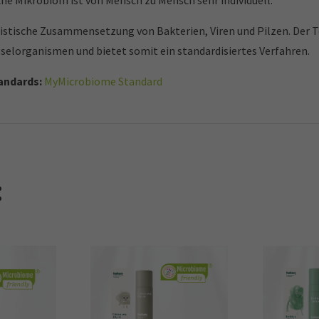
he Mikrobiom ist von Mensch zu Mensch sehr individuell.
istische Zusammensetzung von Bakterien, Viren und Pilzen. Der T
üsselorganismen und bietet somit ein standardisiertes Verfahren.
tandards:
MyMicrobiome Standard
: