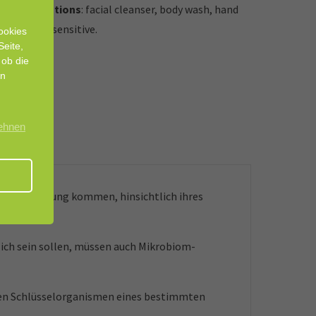
cal applications
: facial cleanser, body wash, hand
s:
normal, sensitive.
ookies
Seite,
 ob die
en
lehnen
 in Berührung kommen, hinsichtlich ihres
lich sein sollen, müssen auch Mikrobiom-
len Schlüsselorganismen eines bestimmten