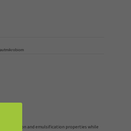
hautmikrobiom
solubilization and emulsification properties while