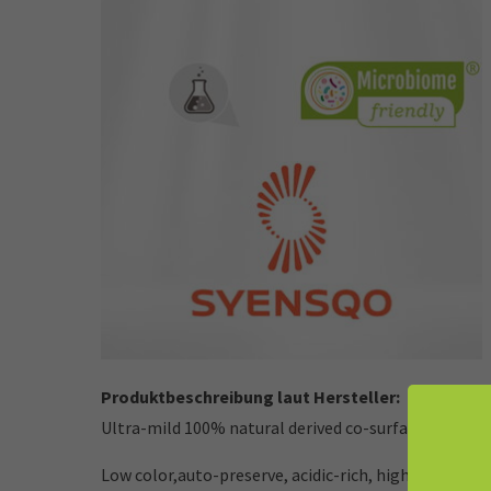
Produktbeschreibung laut Hersteller:
Ultra-mild 100% natural derived co-surfactant for sk
Low color,auto-preserve, acidic-rich, high active so