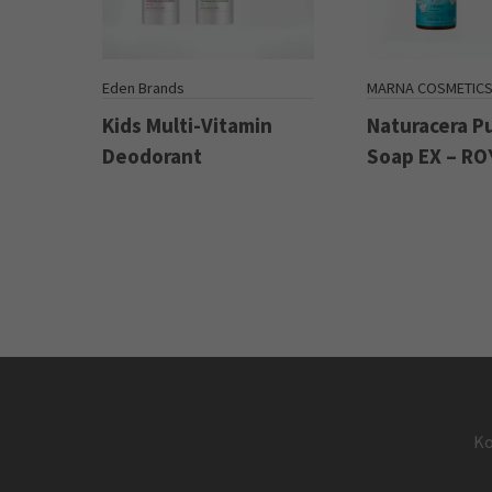
Eden Brands
MARNA COSMETIC
Kids Multi-Vitamin
Naturacera P
Deodorant
Soap EX – RO
Ko