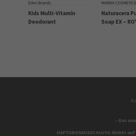
Eden Brands
MARNA COSMETIC
Kids Multi-Vitamin
Naturacera P
Deodorant
Soap EX – RO
Ko
– Das una
HAFTUNGSAUSSCHLUSS: Nichts auf di