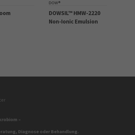
DOW®
Boom
DOWSIL™ HMW-2220
Non-Ionic Emulsion
ter
ikrobiom –
eratung, Diagnose oder Behandlung.