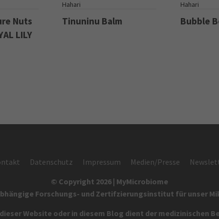
S
Hahari
Hahari
ure Nuts
Tinuninu Balm
Bubble 
YAL LILY
ntakt
Datenschutz
Impressum
Medien/Presse
Newslet
© Copyright 2026 | MyMicrobiome
bhängige Forschungs- und Zertifzierungsinstitut für unser M
eser Website oder in diesem Blog dient der medizinischen B