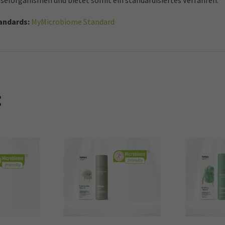
üsselorganismen und bietet somit ein standardisiertes Verfahren.
tandards:
MyMicrobiome Standard
: