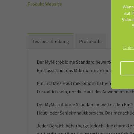
Produkt Website
Wenn 
auf I
Videoi
S
Testbeschreibung
Protokolle
Date
Der MyMicrobiome Standard bewertet kosmetisc
Einflusses auf das Mikrobiom an einer bestimm
Ein intaktes Hautmikrobiom hat einen grundleg
freundlich sein, um die Haut des Anwenders nic
Der MyMicrobiome Standard bewertet den Einfl
Haut- oder Schleimhautbereichs. Das menschlic
Jeder Bereich beherbergt jedoch eine charakter