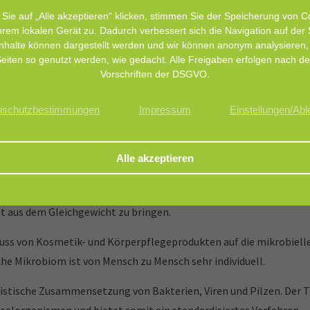
Sie auf „Alle akzeptieren“ klicken, stimmen Sie der Speicherung von C
hrem lokalen Gerät zu. Dadurch verbessert sich die Navigation auf der 
nhalte können dargestellt werden und wir können anonym analysieren,
eiten so genutzt werden, wie gedacht. Alle Freigaben erfolgen nach d
Vorschriften der DSGVO.
nschutzbestimmungen
Impressum
Einstellungen/Ab
he und Körperpflegeprodukte, die mit der Haut oder Schleimhaut
ten Körperstelle.
enden Einfluss auf die Hautgesundheit. Produkte, die hautfreund
ht aus dem Gleichgewicht zu bringen.
uss von Kosmetik- und Körperpflegeprodukten auf die mikrobiel
he Mikrobiom ist von Mensch zu Mensch sehr individuell.
istische Zusammensetzung von Bakterien, Viren und Pilzen. Der T