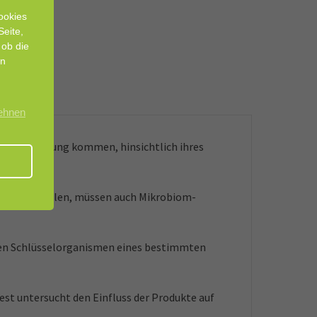
ookies
Seite,
 ob die
en
lehnen
 in Berührung kommen, hinsichtlich ihres
lich sein sollen, müssen auch Mikrobiom-
len Schlüsselorganismen eines bestimmten
est untersucht den Einfluss der Produkte auf