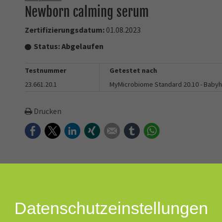
Newborn calming serum
Zertifizierungsdatum:
01.08.2023
Status:
Abgelaufen
Testnummer
Getestet nach
23.661.20.1
MyMicrobiome Standard 20.10 - Baby
Drucken
Facebook
Twitter
LinkedIn
Xing
E-mail
tumblr
WhatsApp
nde, gerötete und fiebrige Haut schnell beruhigt und die Haut tief
Datenschutz­einstellungen
l und sanft in die Haut ein, ohne zu kleben. Auf die betroffenen Ste