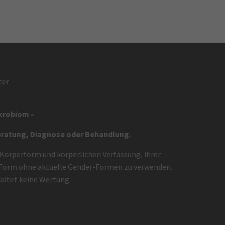
ter
ikrobiom –
eratung, Diagnose oder Behandlung.
 Körperform und körperlichen Verfassung, ihrer
en Form ohne aktuelle Gender-Formen zu verwenden.
haltet keine Wertung.