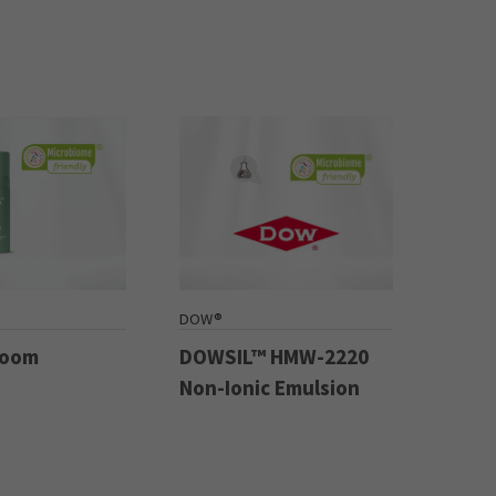
DOW®
Boom
DOWSIL™ HMW-2220
Non-Ionic Emulsion