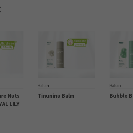
:
S
Hahari
Hahari
ure Nuts
Tinuninu Balm
Bubble 
YAL LILY