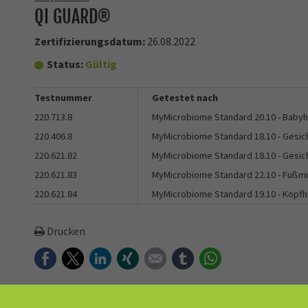
QI GUARD®
Zertifizierungsdatum:
26.08.2022
Status:
Gültig
Testnummer
Getestet nach
220.713.8
MyMicrobiome Standard 20.10 - Baby
220.406.8
MyMicrobiome Standard 18.10 - Gesic
220.621.82
MyMicrobiome Standard 18.10 - Gesic
220.621.83
MyMicrobiome Standard 22.10 - Fußm
220.621.84
MyMicrobiome Standard 19.10 - Kopf
Drucken
Facebook
Twitter
LinkedIn
Xing
E-mail
tumblr
WhatsApp