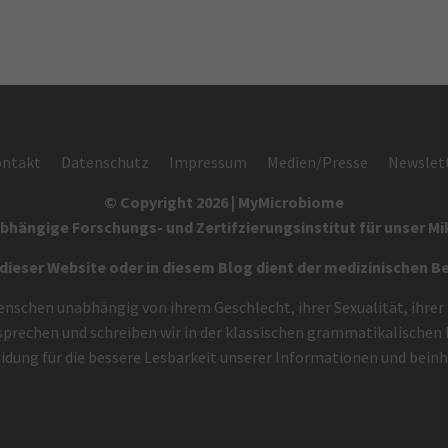
ntakt
Datenschutz
Impressum
Medien/Presse
Newslet
© Copyright 2026 | MyMicrobiome
bhängige Forschungs- und Zertifzierungsinstitut für unser M
eser Website oder in diesem Blog dient der medizinischen B
enschen unabhängig von ihrem Geschlecht, ihrer Sexualität, ihrer
 sprechen und schreiben wir in der klassischen grammatikalisch
eidung für die bessere Lesbarkeit unserer Informationen und bein