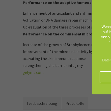
Performance on the adaptive homeostasis
Enhancement of antioxidant and antimicrobial def
Activation of DNA damage repair machinery
Wenn 
Up-regulation of the three processes of proteosta
auf I
Performance on the commensal microbiome
Videoi
S
Increase of the growth of Staphylococcus epidermid
Improvement of the microbial activity by
activating the skin immune response
Date
strengthening the barrier integrity
gelyma.com
Testbeschreibung
Protokolle