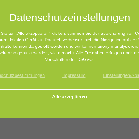
Datenschutz­einstellungen
ense
Sie auf „Alle akzeptieren“ klicken, stimmen Sie der Speicherung von C
sis HSP response - UPS system- autophagy
hrem lokalen Gerät zu. Dadurch verbessert sich die Navigation auf der 
nhalte können dargestellt werden und wir können anonym analysieren,
eiten so genutzt werden, wie gedacht. Alle Freigaben erfolgen nach d
is
Vorschriften der DSGVO.
nschutzbestimmungen
Impressum
Einstellungen/Ab