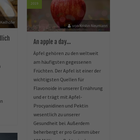
2019
 Keilhofer
von Kristin Neumann
dlich
An apple a day…
Äpfel gehören zu den weltweit
am häufigsten gegessenen
h
Früchten. Der Apfel ist einer der
wichtigsten Quellen für
Flavonoide in unserer Ernährung
und er trägt mit Apfel-
en
Procyanidinen und Pektin
wesentlich zu unserer
Gesundheit bei. Außerdem
beherbergt er pro Gramm über