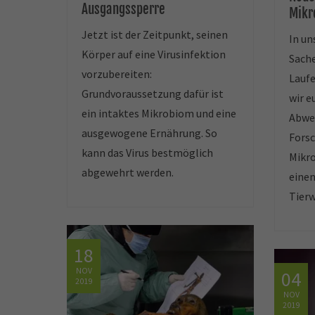
Ausgangssperre
Mikr
Jetzt ist der Zeitpunkt, seinen
In u
Körper auf eine Virusinfektion
Sach
vorzubereiten:
Lauf
Grundvoraussetzung dafür ist
wir e
ein intaktes Mikrobiom und eine
Abwe
ausgewogene Ernährung. So
Fors
kann das Virus bestmöglich
Mikro
abgewehrt werden.
einen
Tier
18
NOV
04
2019
NOV
2019