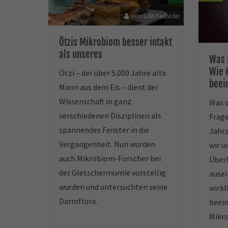
von Lisa Keilhofer
Ötzis Mikrobiom besser intakt
als unseres
Was 
Wie 
Ötzi – der über 5.000 Jahre alte
beei
Mann aus dem Eis – dient der
Wissenschaft in ganz
Was s
verschiedenen Disziplinen als
Frage
spannendes Fenster in die
Jahr
Vergangenheit. Nun wurden
wir u
auch Mikrobiom-Forscher bei
Überf
der Gletschermumie vorstellig
ausei
wurden und untersuchten seine
wirkl
Darmflora.
beein
Mikr