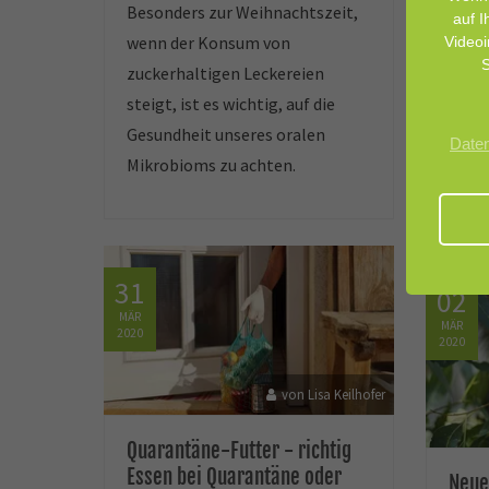
Besonders zur Weihnachtszeit,
Bere
auf I
wenn der Konsum von
Videoi
Info
S
zuckerhaltigen Leckereien
werde
steigt, ist es wichtig, auf die
Zusa
Gesundheit unseres oralen
Mikr
Date
Mikrobioms zu achten.
Gewi
31
02
MÄR
MÄR
2020
2020
von Lisa Keilhofer
Quarantäne-Futter - richtig
Essen bei Quarantäne oder
Neue