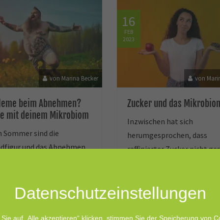
16
FEB
2023
von Marina Becker
von Mari
leme beim Abnehmen?
Zucker und das Mikrobio
te mit deinem Mikrobiom
Inzwischen hat sich
n Sommer sind die
herumgesprochen, dass
ndfigur und das Abnehmen
raffinierter Zucker nicht ge
e Themen. Vielen Menschen
für uns ist. Und obwohl der
 es jedoch schwer,
Zuckerkonsum nachweislich
schüssige Pfunde
Datenschutz­einstellungen
Zivilisationskrankheiten wi
uwerden. Was, wenn das
Fettleibigkeit,
 läge, dass in diesem
Herzkrankheiten, Diabetes
Sie auf „Alle akzeptieren“ klicken, stimmen Sie der Speicherung von C