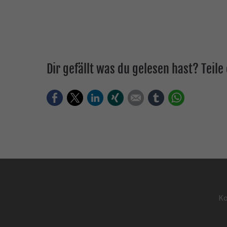
Dir gefällt was du gelesen hast? Teil
Facebook
Twitter
LinkedIn
Xing
E-mail
tumblr
WhatsApp
Ko