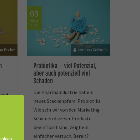
03
AUG
2020
na Becker
von Lisa Keilhofer
m
Probiotika – viel Potenzial,
aber auch potenziell viel
Schaden
Die Pharmaindustrie hat ein
sund
neues Steckenpferd: Probiotika.
Wie sehr wir von den Marketing-
 zu
Schienen diverser Produkte
e
beeinflusst sind, zeigt ein
einfacher Versuch. Bereit?
,
ookies