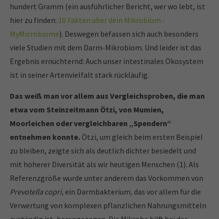
hundert Gramm (ein ausführlicher Bericht, wer wo lebt, ist
hier zu finden:
10 Fakten über dein Mikrobiom -
MyMicrobiome
). Deswegen befassen sich auch besonders
viele Studien mit dem Darm-Mikrobiom. Und leider ist das
Ergebnis ernüchternd: Auch unser intestinales Ökosystem
ist in seiner Artenvielfalt stark rückläufig.
Das weiß man vor allem aus Vergleichsproben, die man
etwa vom Steinzeitmann Ötzi, von Mumien,
Moorleichen oder vergleichbaren „Spendern“
entnehmen konnte.
Ötzi, um gleich beim ersten Beispiel
zu bleiben, zeigte sich als deutlich dichter besiedelt und
mit höherer Diversität als wir heutigen Menschen (1). Als
Referenzgröße wurde unter anderem das Vorkommen von
Prevotella copri,
ein Darmbakterium
,
das vor allem für die
Verwertung von komplexen pflanzlichen Nahrungsmitteln
zuständig ist, herangezogen. Die Mikrobe hilft bei der