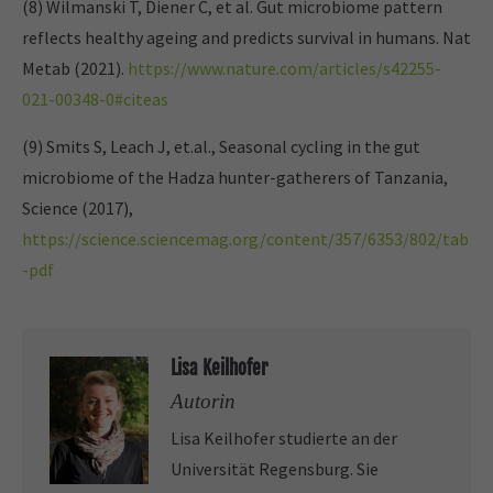
(8) Wilmanski T, Diener C, et al. Gut microbiome pattern
reflects healthy ageing and predicts survival in humans. Nat
Metab (2021).
https://www.nature.com/articles/s42255-
021-00348-0#citeas
(9) Smits S, Leach J, et.al., Seasonal cycling in the gut
microbiome of the Hadza hunter-gatherers of Tanzania,
Science (2017),
https://science.sciencemag.org/content/357/6353/802/tab
-pdf
Lisa Keilhofer
Autorin
Lisa Keilhofer studierte an der
Universität Regensburg. Sie