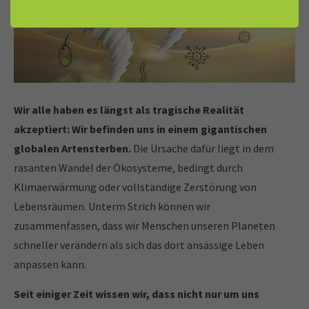
Wir alle haben es längst als tragische Realität
akzeptiert: Wir befinden uns in einem gigantischen
globalen Artensterben.
Die Ursache dafür liegt in dem
rasanten Wandel der Ökosysteme, bedingt durch
Klimaerwärmung oder vollständige Zerstörung von
Lebensräumen. Unterm Strich können wir
zusammenfassen, dass wir Menschen unseren Planeten
schneller verändern als sich das dort ansässige Leben
anpassen kann.
Seit einiger Zeit wissen wir, dass nicht nur um uns