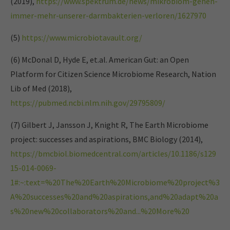
(2019),
https://www.spektrum.de/news/mikrobiom-gehen-
immer-mehr-unserer-darmbakterien-verloren/1627970
(5)
https://www.microbiotavault.org/
(6) McDonal D, Hyde E, et.al. American Gut: an Open
Platform for Citizen Science Microbiome Research, Nation
Lib of Med (2018),
https://pubmed.ncbi.nlm.nih.gov/29795809/
(7) Gilbert J, Jansson J, Knight R, The Earth Microbiome
project: successes and aspirations, BMC Biology (2014),
https://bmcbiol.biomedcentral.com/articles/10.1186/s129
15-014-0069-
1#:~:text=%20The%20Earth%20Microbiome%20project%3
A%20successes%20and%20aspirations,and%20adapt%20a
s%20new%20collaborators%20and...%20More%20