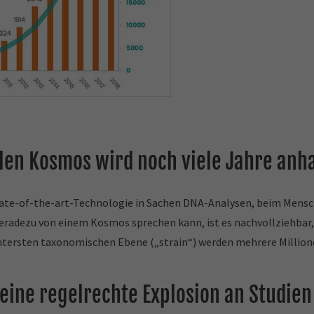
len Kosmos wird noch viele Jahre anh
tate-of-the-art-Technologie in Sachen DNA-Analysen, beim Mensc
eradezu von einem Kosmos sprechen kann, ist es nachvollziehbar,
r untersten taxonomischen Ebene („strain“) werden mehrere Millio
s eine regelrechte Explosion an Studi