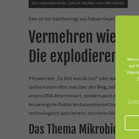
Die explodierende Zahl an Studien zum Mikrobiom
Dies ist ein Gastbeitrag von Fabian Geyer. Er ist T
Vermehren wie die 
Die explodierende 
Wenn 
auf I
Videoi
Phrasen wie „Du bist was du isst“ oder auch „Der M
S
laufen einem öfter mal über den Weg, befasst man s
unsere DNA determiniert, sondern auch noch von uns
Date
körpereigene Bakterienzusammensetzung beeinfluss
technologisch auch bereits alterieren können.
Das Thema Mikrobiom is