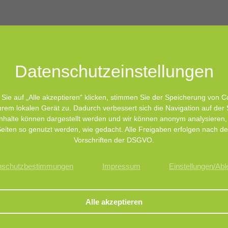
eil des Kommunikationsteams von
BIOMES
.
Einzeller –
Datenschutz­einstellungen
Zahl an Studien zum Mi
Sie auf „Alle akzeptieren“ klicken, stimmen Sie der Speicherung von C
hrem lokalen Gerät zu. Dadurch verbessert sich die Navigation auf der 
nhalte können dargestellt werden und wir können anonym analysieren,
ensch beherbergt mehr als doppelt so viele Mikroorganismen in un
eiten so genutzt werden, wie gedacht. Alle Freigaben erfolgen nach d
Vorschriften der DSGVO.
ich mit dem Thema Mikrobiom. Das zweite Genom, als das es auch b
eren Bakterien gesteuert? Na ja, so in etwa. Im Gegensatz zu uns
nschutzbestimmungen
Impressum
Einstellungen/Ab
en. Zum Positiven wie zum Negativen. Mal außer Acht gelassen, 
t in der Schulmedizin noch ni