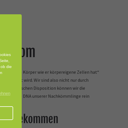
krobiom
ookies
Seite,
 ob die
d an seinem Körper wie er körpereigene Zellen hat“
en
ezeichnet wird. Wir sind also nicht nur durch
erer genetischen Disposition können wir die
lehnen
dass wir die DNA unserer Nachkömmlinge rein
cht angekommen