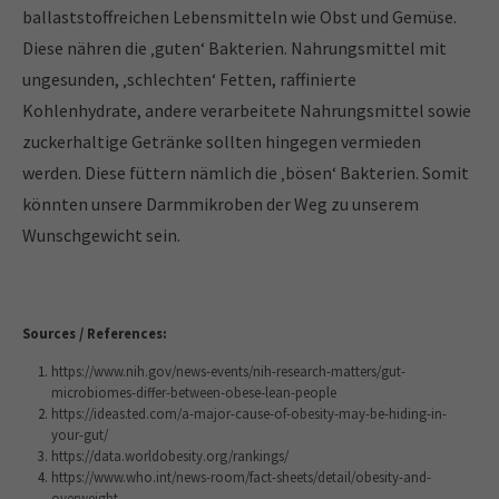
ballaststoffreichen Lebensmitteln wie Obst und Gemüse.
Diese nähren die ‚guten‘ Bakterien. Nahrungsmittel mit
ungesunden, ‚schlechten‘ Fetten, raffinierte
Kohlenhydrate, andere verarbeitete Nahrungsmittel sowie
zuckerhaltige Getränke sollten hingegen vermieden
werden. Diese füttern nämlich die ‚bösen‘ Bakterien. Somit
könnten unsere Darmmikroben der Weg zu unserem
Wunschgewicht sein.
Sources / References:
https://www.nih.gov/news-events/nih-research-matters/gut-
microbiomes-differ-between-obese-lean-people
https://ideas.ted.com/a-major-cause-of-obesity-may-be-hiding-in-
your-gut/
https://data.worldobesity.org/rankings/
https://www.who.int/news-room/fact-sheets/detail/obesity-and-
overweight