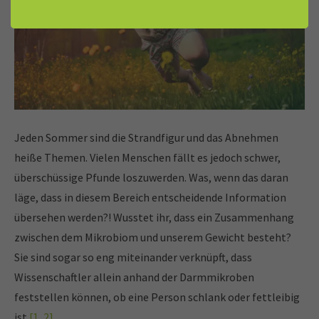
Jeden Sommer sind die Strandfigur und das Abnehmen
heiße Themen. Vielen Menschen fällt es jedoch schwer,
überschüssige Pfunde loszuwerden. Was, wenn das daran
läge, dass in diesem Bereich entscheidende Information
übersehen werden?! Wusstet ihr, dass ein Zusammenhang
zwischen dem Mikrobiom und unserem Gewicht besteht?
Sie sind sogar so eng miteinander verknüpft, dass
Wissenschaftler allein anhand der Darmmikroben
feststellen können, ob eine Person schlank oder fettleibig
ist
[1, 2]
.