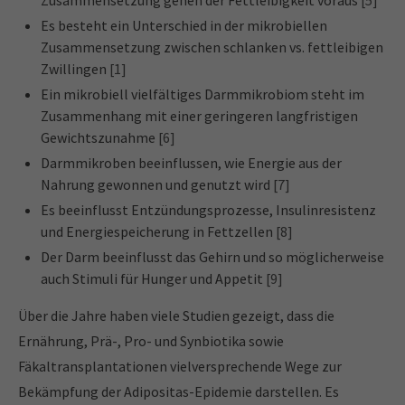
Zusammensetzung gehen der Fettleibigkeit voraus
[5]
Es besteht ein Unterschied in der mikrobiellen
Zusammensetzung zwischen schlanken vs. fettleibigen
Zwillingen
[1]
Ein mikrobiell vielfältiges Darmmikrobiom steht im
Zusammenhang mit einer geringeren langfristigen
Gewichtszunahme
[6]
Darmmikroben beeinflussen, wie Energie aus der
Nahrung gewonnen und genutzt wird
[7]
Es beeinflusst Entzündungsprozesse, Insulinresistenz
und Energiespeicherung in Fettzellen
[8]
Der Darm beeinflusst das Gehirn und so möglicherweise
auch Stimuli für Hunger und Appetit
[9]
Über die Jahre haben viele Studien gezeigt, dass die
Ernährung, Prä-, Pro- und Synbiotika sowie
Fäkaltransplantationen vielversprechende Wege zur
Bekämpfung der Adipositas-Epidemie darstellen. Es