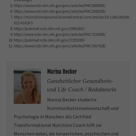
https://www.ncbi.nlm.nih.gov/pmc/articles/PMC5082693/
https://www.ncbi.nlm.nih.gov/pmc/articles/PMC5500185/
https://microbiomejournal.biomedcentral.com/articles/10.1186/s40168-
022-01418-5
https://pubmed.ncbi.nlm.nih.gov/19901833/
https://www.ncbi.nlm.nih.gov/pmc/articles/PMC7333005/
https://pubmed.ncbi.nlm.nih.gov/27255389/
https://www.ncbi.nlm.nih.gov/pmc/articles/PMC3957428/
Marina Becker
Ganzheitlicher Gesundheits-
und Life Coach / Redakteurin
Marina Becker studierte
Kommunikationswissenschaft und
Psychologie in München. Als Certified
Transformational Nutrition Coach hilft sie
Menschen dabei, die körperlichen, psychischen und