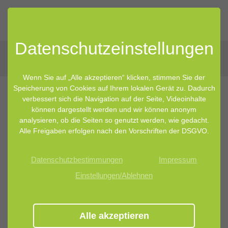
Datenschutz­einstellungen
Wenn Sie auf „Alle akzeptieren“ klicken, stimmen Sie der
Speicherung von Cookies auf Ihrem lokalen Gerät zu. Dadurch
verbessert sich die Navigation auf der Seite, Videoinhalte
31.03.2018 09:31
von Inge Lindseth
können dargestellt werden und wir können anonym
analysieren, ob die Seiten so genutzt werden, wie gedacht.
Verarbeitete Lebensmittel
Alle Freigaben erfolgen nach den Vorschriften der DSGVO.
beeinflussen dein Mikrobiom und
Datenschutzbestimmungen
Impressum
das Risiko, übergewichtig zu werden
Einstellungen/Ablehnen