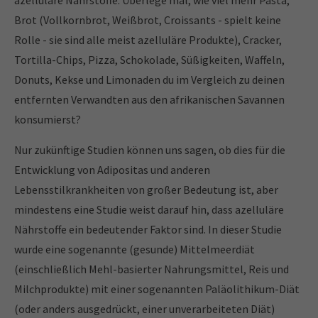
azelluläre Nährstoffe. Überlege mal, wie viel mehr Pasta,
Brot (Vollkornbrot, Weißbrot, Croissants - spielt keine
Rolle - sie sind alle meist azelluläre Produkte), Cracker,
Tortilla-Chips, Pizza, Schokolade, Süßigkeiten, Waffeln,
Donuts, Kekse und Limonaden du im Vergleich zu deinen
entfernten Verwandten aus den afrikanischen Savannen
konsumierst?
Nur zukünftige Studien können uns sagen, ob dies für die
Entwicklung von Adipositas und anderen
Lebensstilkrankheiten von großer Bedeutung ist, aber
mindestens eine Studie weist darauf hin, dass azelluläre
Nährstoffe ein bedeutender Faktor sind. In dieser Studie
wurde eine sogenannte (gesunde) Mittelmeerdiät
(einschließlich Mehl-basierter Nahrungsmittel, Reis und
Milchprodukte) mit einer sogenannten Paläolithikum-Diät
(oder anders ausgedrückt, einer unverarbeiteten Diät)