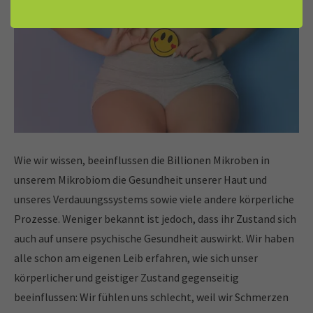
Wie wir wissen, beeinflussen die Billionen Mikroben in
unserem Mikrobiom die Gesundheit unserer Haut und
unseres Verdauungssystems sowie viele andere körperliche
Prozesse. Weniger bekannt ist jedoch, dass ihr Zustand sich
auch auf unsere psychische Gesundheit auswirkt. Wir haben
alle schon am eigenen Leib erfahren, wie sich unser
körperlicher und geistiger Zustand gegenseitig
beeinflussen: Wir fühlen uns schlecht, weil wir Schmerzen