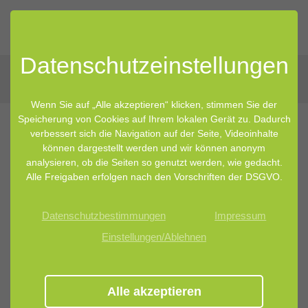
Datenschutz­einstellungen
Wenn Sie auf „Alle akzeptieren“ klicken, stimmen Sie der
Speicherung von Cookies auf Ihrem lokalen Gerät zu. Dadurch
verbessert sich die Navigation auf der Seite, Videoinhalte
24.11.2022 10:00
von Marina Becker
können dargestellt werden und wir können anonym
analysieren, ob die Seiten so genutzt werden, wie gedacht.
Winterblues? Das Mikrobiom kann
Alle Freigaben erfolgen nach den Vorschriften der DSGVO.
helfen! Das Mikrobiom und
Datenschutzbestimmungen
Impressum
Depression
Einstellungen/Ablehnen