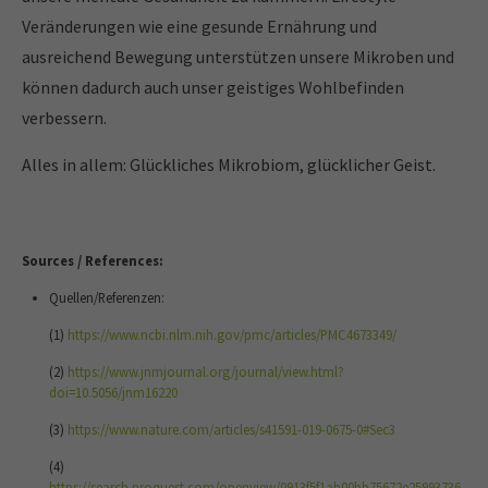
Veränderungen wie eine gesunde Ernährung und
ausreichend Bewegung unterstützen unsere Mikroben und
können dadurch auch unser geistiges Wohlbefinden
verbessern.
Alles in allem: Glückliches Mikrobiom, glücklicher Geist.
Sources / References:
Quellen/Referenzen:
(1)
https://www.ncbi.nlm.nih.gov/pmc/articles/PMC4673349/
(2)
https://www.jnmjournal.org/journal/view.html?
doi=10.5056/jnm16220
(3)
https://www.nature.com/articles/s41591-019-0675-0#Sec3
(4)
https://search.proquest.com/openview/0913f5f1ab00bb75672e25993736